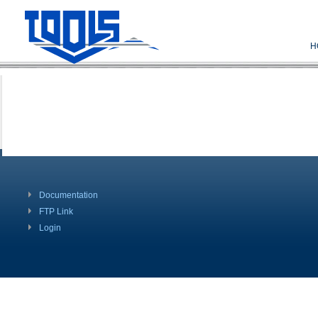
H
Documentation
FTP Link
Login