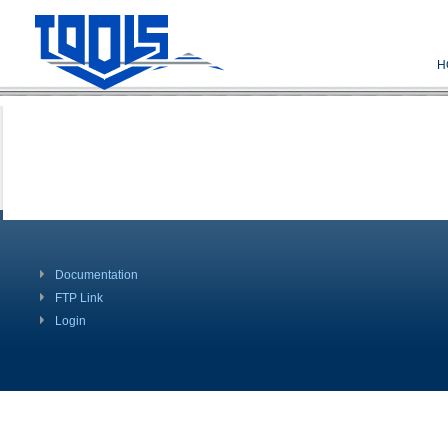
H
Documentation
FTP Link
Login