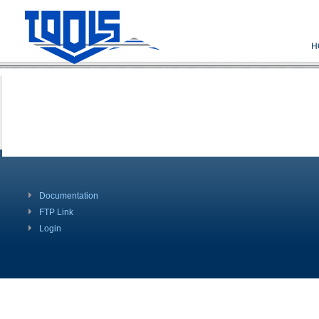
H
Documentation
FTP Link
Login